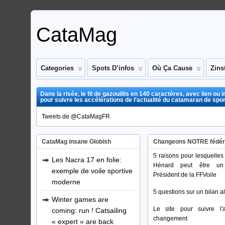
CataMag
Categories
Spots D’infos
Où Ça Cause
Zins
Dans la risée, le fil de gazouillis en 140 caractères, avec lien ou 
pour suivre les accélérations de l’actualité du catamaran de spor
Tweets de @CataMagFR
CataMag insane Globish
Changeons NOTRE fédér
5 raisons pour lesquelles
Les Nacra 17 en folie:
Hénard peut être un
exemple de voile sportive
Président de la FFVoile
moderne
5 questions sur un bilan a
Winter games are
Le site pour suivre l'
coming: run ! Catsailing
changement
« expert » are back