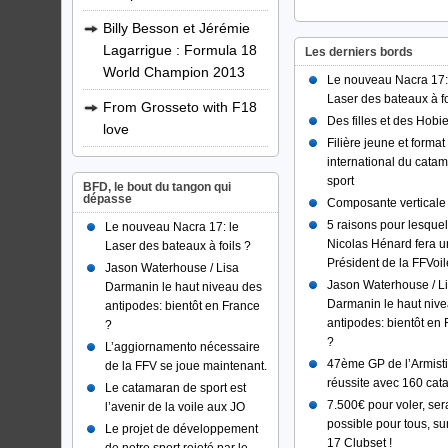
Billy Besson et Jérémie
Lagarrigue : Formula 18
Les derniers bords
World Champion 2013
Le nouveau Nacra 17:
Laser des bateaux à fo
From Grosseto with F18
Des filles et des Hobie
love
Filière jeune et format
international du cata
sport
BFD, le bout du tangon qui
dépasse
Composante verticale
5 raisons pour lesquel
Le nouveau Nacra 17: le
Nicolas Hénard fera u
Laser des bateaux à foils ?
Président de la FFVoil
Jason Waterhouse / Lisa
Jason Waterhouse / L
Darmanin le haut niveau des
Darmanin le haut niv
antipodes: bientôt en France
antipodes: bientôt en
?
?
L’aggiornamento nécessaire
47ème GP de l’Armisti
de la FFV se joue maintenant.
réussite avec 160 ca
Le catamaran de sport est
7.500€ pour voler, ser
l’avenir de la voile aux JO
possible pour tous, su
Le projet de développement
17 Clubset !