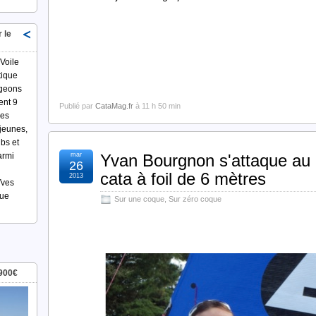
 le
Voile
tique
ngeons
ent 9
Publié par
CataMag.fr
à 11 h 50 min
Des
 jeunes,
ubs et
mar
Yvan Bourgnon s'attaque au 
armi
26
cata à foil de 6 mètres
2013
Yves
ue
Sur une coque
,
Sur zéro coque
900€