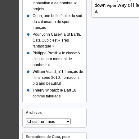
Innovation a de nombreux
way of lif
down
Viper
projets
B.
Orion, une belle étoile du sud
du catamaran de sport
français
Pour John Casey la St Barth.
Cata Cup c’est « Tres
fantastique »
Philippe Presti: « le classe A
c’est un pur moment de
bonheur »
William Viaud, n°1 français de
l’intersérie 2010: Tornado is
big and beautiful
Thierry Wibaux: le Dart 18
comme tatouage
Archives
Sensations de Cata, pour