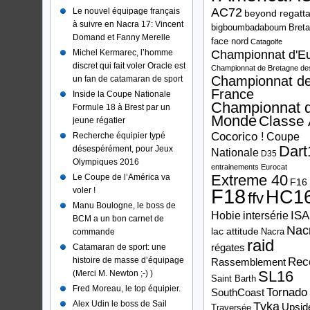
AC72
Le nouvel équipage français
beyond regatt
à suivre en Nacra 17: Vincent
bigboumbadaboum
Bret
Domand et Fanny Merelle
face nord
Catagolfe
Michel Kermarec, l’homme
Championnat d'E
discret qui fait voler Oracle est
Championnat de Bretagne des
Championnat d
un fan de catamaran de sport
France
Inside la Coupe Nationale
Championnat 
Formule 18 à Brest par un
Monde
Classe
jeune régatier
Cocorico !
Recherche équipier typé
Coupe
Dart
désespérément, pour Jeux
Nationale
D35
Olympiques 2016
entrainements
Eurocat
Extreme 40
Le Coupe de l’América va
F16
F18
voler !
HC1
ffv
Manu Boulogne, le boss de
ISA
Hobie
intersérie
BCM a un bon carnet de
Nac
lac attitude
Nacra
commande
raid
Catamaran de sport: une
régates
histoire de masse d’équipage
Rec
Rassemblement
SL16
(Merci M. Newton ;-) )
Saint Barth
Fred Moreau, le top équipier.
Tornado
SouthCoast
Alex Udin le boss de Sail
Tyka
Upsid
Traversée