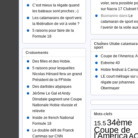
voler, sera possible po
C’est mieux la régate quand
sur Nacra 17 Clubset !
les bateaux sont proches ;-)
Buonanno dans
Le
Les catamarans de sport vers
catamaran de sport es
la fédération de vol à voile ?
l’avenir de la voile au
5 raisons pour faire de la
Formule 18
Chaînes Utube catamara
sport
Croisements
Coupe de l'America: 
Des filles et des Hobie.
Extreme 40
5 raisons pour lesquelles
Hobie festival à Carn
Nicolas Hénard fera un grand
LE court métrage sur 
Président de la FFVoile
régate par johannes
Des dartistes atypiques
Obermayer
Jérôme Le Gal et Andy
Dinsdale gagnent une Coupe
Nationale Hobie réussie et
relevée
Mots-clefs
Inside ze french National
34ème
15.5
Formule 18
Coupe de
Le double défi de Franck
l'America
AC
Cammas sur CNN