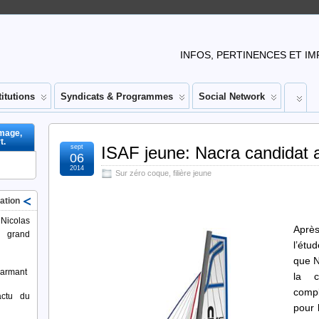
INFOS, PERTINENCES ET IM
titutions
Syndicats & Programmes
Social Network
image,
t.
sept
ISAF jeune: Nacra candidat 
06
2014
Sur zéro coque
,
filière jeune
ation
 Nicolas
Aprè
 grand
l’étu
que N
larmant
la c
compl
actu du
pour 