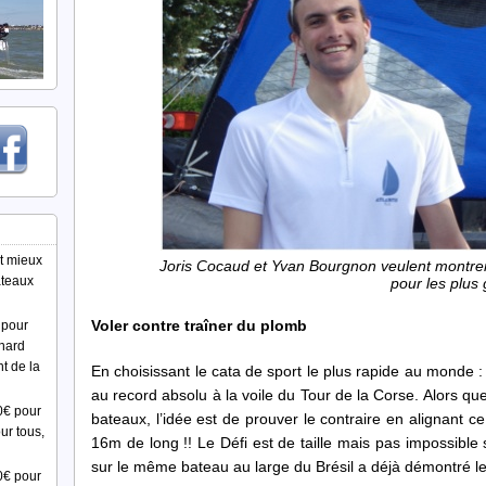
t mieux
Joris Cocaud et Yvan Bourgnon veulent montrer 
ateaux
pour les plus
Voler contre traîner du plomb
 pour
nard
t de la
En choisissant le cata de sport le plus rapide au monde 
au record absolu à la voile du Tour de la Corse. Alors qu
0€ pour
bateaux, l’idée est de prouver le contraire en alignant
ur tous,
16m de long !! Le Défi est de taille mais pas impossible 
sur le même bateau au large du Brésil a déjà démontré l
0€ pour