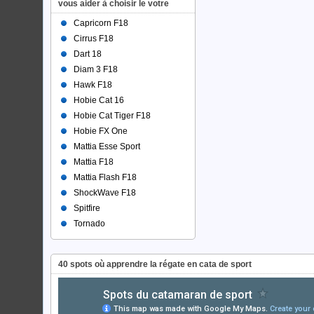
vous aider à choisir le votre
Capricorn F18
Cirrus F18
Dart 18
Diam 3 F18
Hawk F18
Hobie Cat 16
Hobie Cat Tiger F18
Hobie FX One
Mattia Esse Sport
Mattia F18
Mattia Flash F18
ShockWave F18
Spitfire
Tornado
40 spots où apprendre la régate en cata de sport