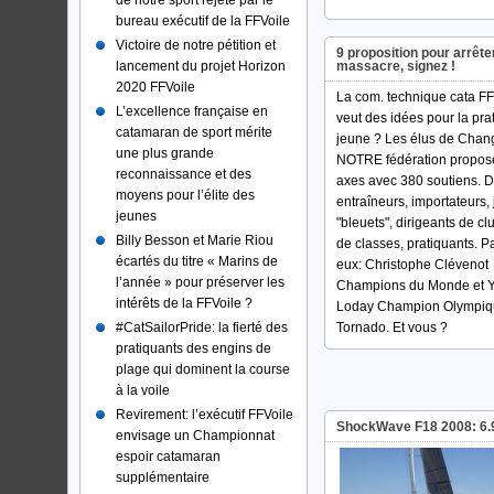
de notre sport rejeté par le
bureau exécutif de la FFVoile
Victoire de notre pétition et
9 proposition pour arrêter
lancement du projet Horizon
massacre, signez !
2020 FFVoile
La com. technique cata FF
L’excellence française en
veut des idées pour la pra
catamaran de sport mérite
jeune ? Les élus de Cha
une plus grande
NOTRE fédération propos
reconnaissance et des
axes avec 380 soutiens. 
moyens pour l’élite des
entraîneurs, importateurs,
jeunes
"bleuets", dirigeants de cl
Billy Besson et Marie Riou
de classes, pratiquants. P
écartés du titre « Marins de
eux: Christophe Clévenot
l’année » pour préserver les
Champions du Monde et 
intérêts de la FFVoile ?
Loday Champion Olympiq
#‎CatSailorPride:‬ la fierté des
Tornado. Et vous ?
pratiquants des engins de
plage qui dominent la course
à la voile
Revirement: l’exécutif FFVoile
ShockWave F18 2008: 6.
envisage un Championnat
espoir catamaran
supplémentaire