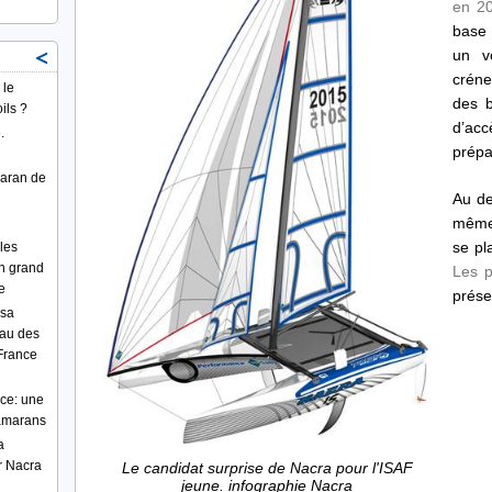
en 2
base 
un v
créne
 le
des b
ils ?
d’acc
.
prépa
maran de
Au de
même 
se pl
les
n grand
Les p
e
prése
isa
eau des
 France
ce: une
tamarans
a
r Nacra
Le candidat surprise de Nacra pour l'ISAF
jeune. infographie Nacra