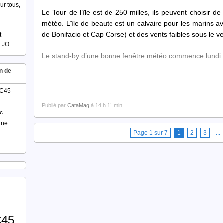
ur tous,
Le Tour de l’île est de 250 milles, ils peuvent choisir d
météo. L’île de beauté est un calvaire pour les marins a
de Bonifacio et Cap Corse) et des vents faibles sous le 
t
x JO
Le stand-by d’une bonne fenêtre météo commence lundi pr
n de
AC45
Publié par
CataMag
à 14 h 11 min
ac
une
Page 1 sur 7
1
2
3
...
45