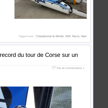
Taggué avec :
Championnat du Monde
,
ISAF
,
Nacra
,
Viper
record du tour de Corse sur un
Pas de commentaires »