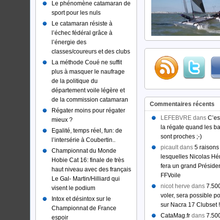
Le phénomène catamaran de
sport pour les nuls
Le catamaran résiste à
l’échec fédéral grâce à
l’énergie des
classes/coureurs et des clubs
La méthode Coué ne suffit
plus à masquer le naufrage
de la politique du
département voile légère et
de la commission catamaran
Commentaires récents
Régater moins pour régater
LEFEBVRE dans
C’es
mieux ?
la régate quand les b
Egalité, temps réel, fun: de
sont proches ;-)
l’intersérie à Coubertin..
picault dans
5 raisons
Championnat du Monde
lesquelles Nicolas Hé
Hobie Cat 16: finale de très
fera un grand Présiden
haut niveau avec des français
FFVoile
Le Gal- Martin/Hilliard qui
nicot herve dans
7.50
visent le podium
voler, sera possible po
Intox et désintox sur le
sur Nacra 17 Clubset !
Championnat de France
CataMag.fr
dans
7.50
espoir