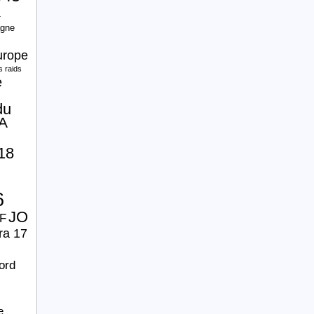
a
agne
urope
 raids
e
du
 A
18
6
JO
F
ra 17
ord
e