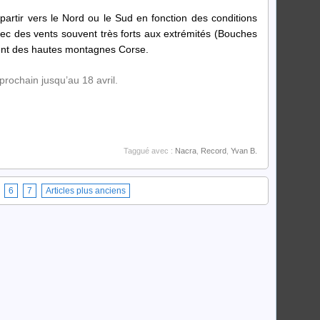
e partir vers le Nord ou le Sud en fonction des conditions
vec des vents souvent très forts aux extrémités (Bouches
vent des hautes montagnes Corse.
ochain jusqu’au 18 avril.
Taggué avec :
Nacra
,
Record
,
Yvan B.
6
7
Articles plus anciens