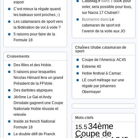
CataMag.fr
dans
7.500€ pour
espoir
voler, sera possible pour tous,
C’est mieux la régate quand
sur Nacra 17 Clubset !
les bateaux sont proches ;-)
Buonanno dans
Le
Les catamarans de sport vers
catamaran de sport est
la fédération de vol à voile ?
l’avenir de la voile aux JO
5 raisons pour faire de la
Formule 18
Chaînes Utube catamaran de
sport
Croisements
Coupe de l'America: AC45
Des filles et des Hobie.
Extreme 40
5 raisons pour lesquelles
Hobie festival à Carnac
Nicolas Hénard fera un grand
LE court métrage sur une
Président de la FFVoile
régate par johannes
Des dartistes atypiques
Obermayer
Jérôme Le Gal et Andy
Dinsdale gagnent une Coupe
Nationale Hobie réussie et
relevée
Mots-clefs
Inside ze french National
34ème
15.5
Formule 18
Coupe de
Le double défi de Franck