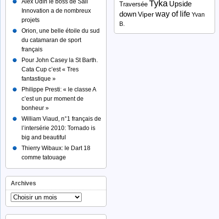
Alex Udin le boss de Sail
Tyka
Upside
Traversée
Innovation a de nombreux
way of life
down
Viper
Yvan
projets
B.
Orion, une belle étoile du sud
du catamaran de sport
français
Pour John Casey la St Barth.
Cata Cup c’est « Tres
fantastique »
Philippe Presti: « le classe A
c’est un pur moment de
bonheur »
William Viaud, n°1 français de
l’intersérie 2010: Tornado is
big and beautiful
Thierry Wibaux: le Dart 18
comme tatouage
Archives