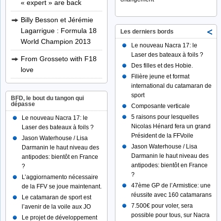
« expert » are back
Billy Besson et Jérémie
Lagarrigue : Formula 18
Les derniers bords
World Champion 2013
Le nouveau Nacra 17: le
Laser des bateaux à foils ?
From Grosseto with F18
Des filles et des Hobie.
love
Filière jeune et format
international du catamaran de
sport
BFD, le bout du tangon qui
dépasse
Composante verticale
5 raisons pour lesquelles
Le nouveau Nacra 17: le
Nicolas Hénard fera un grand
Laser des bateaux à foils ?
Président de la FFVoile
Jason Waterhouse / Lisa
Jason Waterhouse / Lisa
Darmanin le haut niveau des
Darmanin le haut niveau des
antipodes: bientôt en France
antipodes: bientôt en France
?
?
L’aggiornamento nécessaire
47ème GP de l’Armistice: une
de la FFV se joue maintenant.
réussite avec 160 catamarans
Le catamaran de sport est
7.500€ pour voler, sera
l’avenir de la voile aux JO
possible pour tous, sur Nacra
Le projet de développement