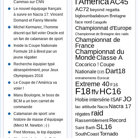
l'America
AC45
Cammas sur CNN
AC72
Le nouvel équipage français
beyond regatta
à suivre en Nacra 17: Vincent
bigboumbadaboum
Bretagne
Domand et Fanny Merelle
face nord
Catagolfe
Michel Kermarec, l’homme
Championnat d'Europe
discret qui fait voler Oracle est
Championnat de Bretagne des raids
Championnat de
un fan de catamaran de sport
France
Inside la Coupe Nationale
Championnat du
Formule 18 à Brest par un
Monde
Classe A
jeune régatier
Cocorico !
Recherche équipier typé
Coupe
Dart18
désespérément, pour Jeux
Nationale
D35
Olympiques 2016
entrainements
Eurocat
Extreme 40
Le Coupe de l’América va
F16
F18
voler !
HC16
ffv
Manu Boulogne, le boss de
JO
ISAF
Hobie
intersérie
BCM a un bon carnet de
Nacra 17
lac attitude
Nacra
commande
raid
Catamaran de sport: une
régates
histoire de masse d’équipage
Record
Rassemblement
SL16
(Merci M. Newton ;-) )
Saint Barth
Fred Moreau, le top équipier.
Tornado
SouthCoast