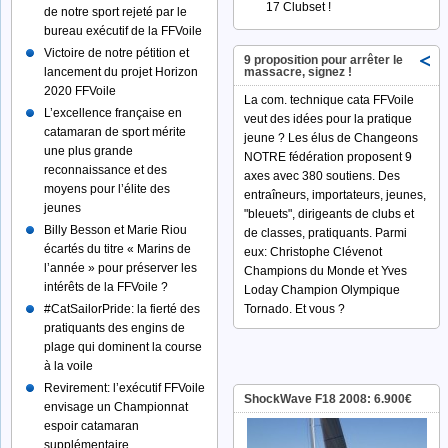
17 Clubset !
de notre sport rejeté par le
bureau exécutif de la FFVoile
Victoire de notre pétition et
9 proposition pour arrêter le
lancement du projet Horizon
massacre, signez !
2020 FFVoile
La com. technique cata FFVoile
L’excellence française en
veut des idées pour la pratique
catamaran de sport mérite
jeune ? Les élus de Changeons
une plus grande
NOTRE fédération proposent 9
reconnaissance et des
axes avec 380 soutiens. Des
moyens pour l’élite des
entraîneurs, importateurs, jeunes,
jeunes
"bleuets", dirigeants de clubs et
Billy Besson et Marie Riou
de classes, pratiquants. Parmi
écartés du titre « Marins de
eux: Christophe Clévenot
l’année » pour préserver les
Champions du Monde et Yves
intérêts de la FFVoile ?
Loday Champion Olympique
#‎CatSailorPride:‬ la fierté des
Tornado. Et vous ?
pratiquants des engins de
plage qui dominent la course
à la voile
Revirement: l’exécutif FFVoile
ShockWave F18 2008: 6.900€
envisage un Championnat
espoir catamaran
supplémentaire