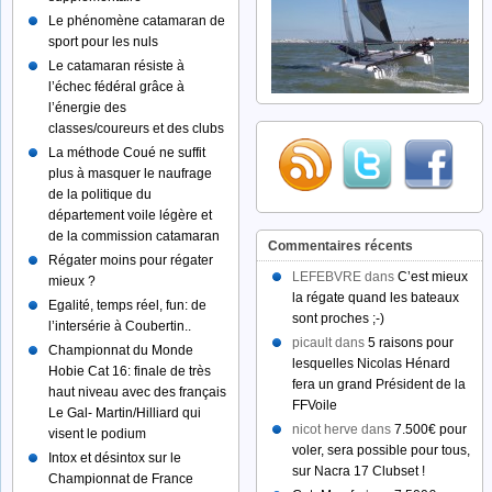
Le phénomène catamaran de
sport pour les nuls
Le catamaran résiste à
l’échec fédéral grâce à
l’énergie des
classes/coureurs et des clubs
La méthode Coué ne suffit
plus à masquer le naufrage
de la politique du
département voile légère et
de la commission catamaran
Commentaires récents
Régater moins pour régater
LEFEBVRE dans
C’est mieux
mieux ?
la régate quand les bateaux
Egalité, temps réel, fun: de
sont proches ;-)
l’intersérie à Coubertin..
picault dans
5 raisons pour
Championnat du Monde
lesquelles Nicolas Hénard
Hobie Cat 16: finale de très
fera un grand Président de la
haut niveau avec des français
FFVoile
Le Gal- Martin/Hilliard qui
nicot herve dans
7.500€ pour
visent le podium
voler, sera possible pour tous,
Intox et désintox sur le
sur Nacra 17 Clubset !
Championnat de France