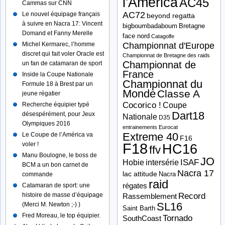
l'America
AC45
Cammas sur CNN
AC72
Le nouvel équipage français
beyond regatta
à suivre en Nacra 17: Vincent
bigboumbadaboum
Bretagne
Domand et Fanny Merelle
face nord
Catagolfe
Michel Kermarec, l’homme
Championnat d'Europe
discret qui fait voler Oracle est
Championnat de Bretagne des raids
Championnat de
un fan de catamaran de sport
France
Inside la Coupe Nationale
Championnat du
Formule 18 à Brest par un
Monde
Classe A
jeune régatier
Cocorico !
Recherche équipier typé
Coupe
Dart18
désespérément, pour Jeux
Nationale
D35
Olympiques 2016
entrainements
Eurocat
Extreme 40
Le Coupe de l’América va
F16
F18
voler !
HC16
ffv
Manu Boulogne, le boss de
JO
ISAF
Hobie
intersérie
BCM a un bon carnet de
Nacra 17
lac attitude
Nacra
commande
raid
Catamaran de sport: une
régates
histoire de masse d’équipage
Record
Rassemblement
SL16
(Merci M. Newton ;-) )
Saint Barth
Fred Moreau, le top équipier.
Tornado
SouthCoast