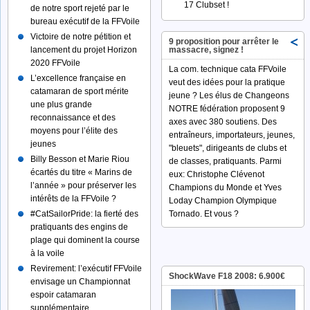
17 Clubset !
de notre sport rejeté par le
bureau exécutif de la FFVoile
Victoire de notre pétition et
9 proposition pour arrêter le
lancement du projet Horizon
massacre, signez !
2020 FFVoile
La com. technique cata FFVoile
L’excellence française en
veut des idées pour la pratique
catamaran de sport mérite
jeune ? Les élus de Changeons
une plus grande
NOTRE fédération proposent 9
reconnaissance et des
axes avec 380 soutiens. Des
moyens pour l’élite des
entraîneurs, importateurs, jeunes,
jeunes
"bleuets", dirigeants de clubs et
Billy Besson et Marie Riou
de classes, pratiquants. Parmi
écartés du titre « Marins de
eux: Christophe Clévenot
l’année » pour préserver les
Champions du Monde et Yves
intérêts de la FFVoile ?
Loday Champion Olympique
#‎CatSailorPride:‬ la fierté des
Tornado. Et vous ?
pratiquants des engins de
plage qui dominent la course
à la voile
Revirement: l’exécutif FFVoile
ShockWave F18 2008: 6.900€
envisage un Championnat
espoir catamaran
supplémentaire