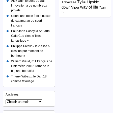
Alex Udin le boss de Sail
Tyka
Upside
Traversée
Innovation a de nombreux
way of life
down
Viper
Yvan
projets
B.
Orion, une belle étoile du sud
du catamaran de sport
français
Pour John Casey la St Barth.
Cata Cup c’est « Tres
fantastique »
Philippe Presti: « le classe A
c’est un pur moment de
bonheur »
William Viaud, n°1 français de
l’intersérie 2010: Tornado is
big and beautiful
Thierry Wibaux: le Dart 18
comme tatouage
Archives