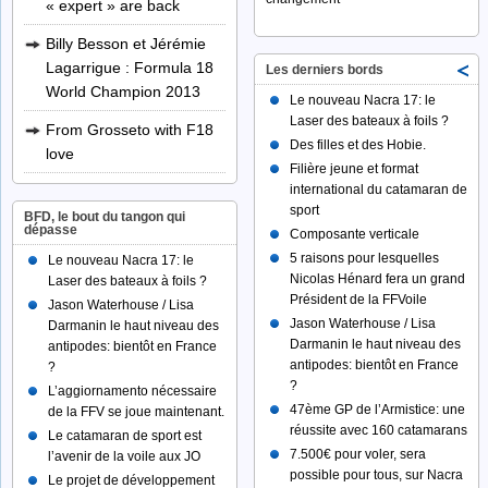
« expert » are back
Billy Besson et Jérémie
Lagarrigue : Formula 18
Les derniers bords
World Champion 2013
Le nouveau Nacra 17: le
Laser des bateaux à foils ?
From Grosseto with F18
Des filles et des Hobie.
love
Filière jeune et format
international du catamaran de
sport
BFD, le bout du tangon qui
dépasse
Composante verticale
5 raisons pour lesquelles
Le nouveau Nacra 17: le
Nicolas Hénard fera un grand
Laser des bateaux à foils ?
Président de la FFVoile
Jason Waterhouse / Lisa
Jason Waterhouse / Lisa
Darmanin le haut niveau des
Darmanin le haut niveau des
antipodes: bientôt en France
antipodes: bientôt en France
?
?
L’aggiornamento nécessaire
47ème GP de l’Armistice: une
de la FFV se joue maintenant.
réussite avec 160 catamarans
Le catamaran de sport est
7.500€ pour voler, sera
l’avenir de la voile aux JO
possible pour tous, sur Nacra
Le projet de développement