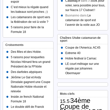
CataMag.fr
dans
7.500€ pour
espoir
voler, sera possible pour tous,
C’est mieux la régate quand
sur Nacra 17 Clubset !
les bateaux sont proches ;-)
Buonanno dans
Le
Les catamarans de sport vers
catamaran de sport est
la fédération de vol à voile ?
l’avenir de la voile aux JO
5 raisons pour faire de la
Formule 18
Chaînes Utube catamaran de
sport
Croisements
Coupe de l'America: AC45
Des filles et des Hobie.
Extreme 40
5 raisons pour lesquelles
Hobie festival à Carnac
Nicolas Hénard fera un grand
LE court métrage sur une
Président de la FFVoile
régate par johannes
Des dartistes atypiques
Obermayer
Jérôme Le Gal et Andy
Dinsdale gagnent une Coupe
Nationale Hobie réussie et
relevée
Mots-clefs
Inside ze french National
34ème
15.5
Formule 18
Coupe de
Le double défi de Franck