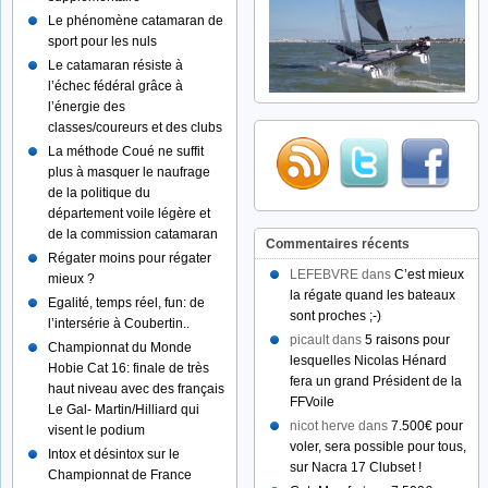
Le phénomène catamaran de
sport pour les nuls
Le catamaran résiste à
l’échec fédéral grâce à
l’énergie des
classes/coureurs et des clubs
La méthode Coué ne suffit
plus à masquer le naufrage
de la politique du
département voile légère et
de la commission catamaran
Commentaires récents
Régater moins pour régater
LEFEBVRE dans
C’est mieux
mieux ?
la régate quand les bateaux
Egalité, temps réel, fun: de
sont proches ;-)
l’intersérie à Coubertin..
picault dans
5 raisons pour
Championnat du Monde
lesquelles Nicolas Hénard
Hobie Cat 16: finale de très
fera un grand Président de la
haut niveau avec des français
FFVoile
Le Gal- Martin/Hilliard qui
nicot herve dans
7.500€ pour
visent le podium
voler, sera possible pour tous,
Intox et désintox sur le
sur Nacra 17 Clubset !
Championnat de France