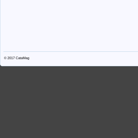
© 2017
CataMag