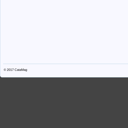
© 2017
CataMag