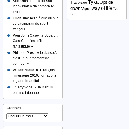
Alex Udin le boss de Sail
Tyka
Upside
Traversée
Innovation a de nombreux
way of life
down
Viper
Yvan
projets
B.
Orion, une belle étoile du sud
du catamaran de sport
français
Pour John Casey la St Barth.
Cata Cup c’est « Tres
fantastique »
Philippe Presti: « le classe A
c’est un pur moment de
bonheur »
William Viaud, n°1 français de
l’intersérie 2010: Tornado is
big and beautiful
Thierry Wibaux: le Dart 18
comme tatouage
Archives