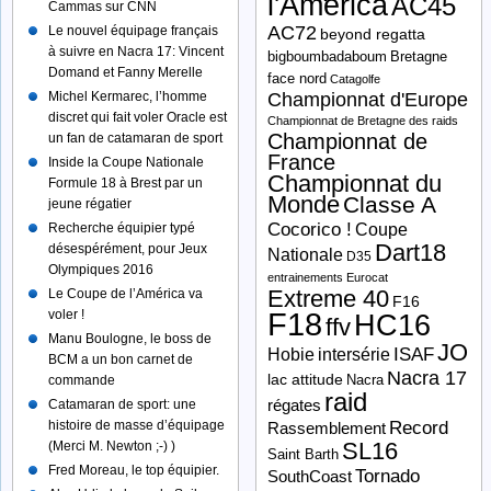
l'America
AC45
Cammas sur CNN
AC72
Le nouvel équipage français
beyond regatta
à suivre en Nacra 17: Vincent
bigboumbadaboum
Bretagne
Domand et Fanny Merelle
face nord
Catagolfe
Michel Kermarec, l’homme
Championnat d'Europe
discret qui fait voler Oracle est
Championnat de Bretagne des raids
Championnat de
un fan de catamaran de sport
France
Inside la Coupe Nationale
Championnat du
Formule 18 à Brest par un
Monde
Classe A
jeune régatier
Cocorico !
Recherche équipier typé
Coupe
Dart18
désespérément, pour Jeux
Nationale
D35
Olympiques 2016
entrainements
Eurocat
Extreme 40
Le Coupe de l’América va
F16
F18
voler !
HC16
ffv
Manu Boulogne, le boss de
JO
ISAF
Hobie
intersérie
BCM a un bon carnet de
Nacra 17
lac attitude
Nacra
commande
raid
Catamaran de sport: une
régates
histoire de masse d’équipage
Record
Rassemblement
SL16
(Merci M. Newton ;-) )
Saint Barth
Fred Moreau, le top équipier.
Tornado
SouthCoast