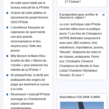
17 Clubset !
de notre sport rejeté par le
bureau exécutif de la FFVoile
Victoire de notre pétition et
9 proposition pour arrêter le
lancement du projet Horizon
massacre, signez !
2020 FFVoile
La com. technique cata FFVoile
L’excellence française en
veut des idées pour la pratique
catamaran de sport mérite
jeune ? Les élus de Changeons
une plus grande
NOTRE fédération proposent 9
reconnaissance et des
axes avec 380 soutiens. Des
moyens pour l’élite des
entraîneurs, importateurs, jeunes,
jeunes
"bleuets", dirigeants de clubs et
Billy Besson et Marie Riou
de classes, pratiquants. Parmi
écartés du titre « Marins de
eux: Christophe Clévenot
l’année » pour préserver les
Champions du Monde et Yves
intérêts de la FFVoile ?
Loday Champion Olympique
#‎CatSailorPride:‬ la fierté des
Tornado. Et vous ?
pratiquants des engins de
plage qui dominent la course
à la voile
Revirement: l’exécutif FFVoile
ShockWave F18 2008: 6.900€
envisage un Championnat
espoir catamaran
supplémentaire