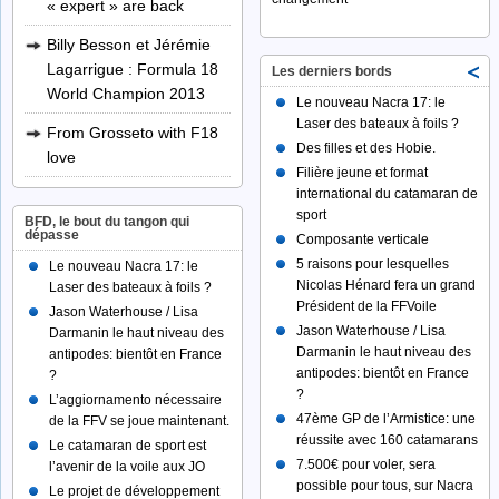
« expert » are back
Billy Besson et Jérémie
Lagarrigue : Formula 18
Les derniers bords
World Champion 2013
Le nouveau Nacra 17: le
Laser des bateaux à foils ?
From Grosseto with F18
Des filles et des Hobie.
love
Filière jeune et format
international du catamaran de
sport
BFD, le bout du tangon qui
dépasse
Composante verticale
5 raisons pour lesquelles
Le nouveau Nacra 17: le
Nicolas Hénard fera un grand
Laser des bateaux à foils ?
Président de la FFVoile
Jason Waterhouse / Lisa
Jason Waterhouse / Lisa
Darmanin le haut niveau des
Darmanin le haut niveau des
antipodes: bientôt en France
antipodes: bientôt en France
?
?
L’aggiornamento nécessaire
47ème GP de l’Armistice: une
de la FFV se joue maintenant.
réussite avec 160 catamarans
Le catamaran de sport est
7.500€ pour voler, sera
l’avenir de la voile aux JO
possible pour tous, sur Nacra
Le projet de développement