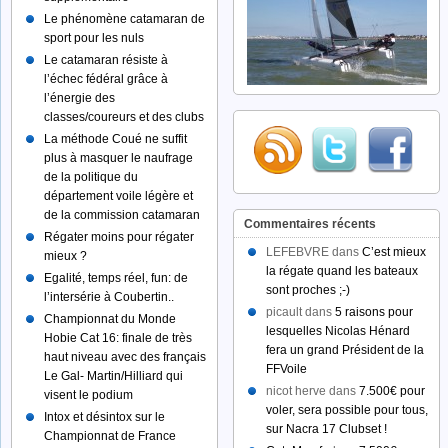
Le phénomène catamaran de
sport pour les nuls
Le catamaran résiste à
l’échec fédéral grâce à
l’énergie des
classes/coureurs et des clubs
La méthode Coué ne suffit
plus à masquer le naufrage
de la politique du
département voile légère et
de la commission catamaran
Commentaires récents
Régater moins pour régater
LEFEBVRE dans
C’est mieux
mieux ?
la régate quand les bateaux
Egalité, temps réel, fun: de
sont proches ;-)
l’intersérie à Coubertin..
picault dans
5 raisons pour
Championnat du Monde
lesquelles Nicolas Hénard
Hobie Cat 16: finale de très
fera un grand Président de la
haut niveau avec des français
FFVoile
Le Gal- Martin/Hilliard qui
nicot herve dans
7.500€ pour
visent le podium
voler, sera possible pour tous,
Intox et désintox sur le
sur Nacra 17 Clubset !
Championnat de France