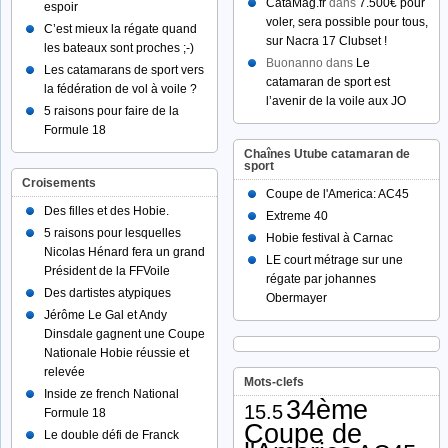
CataMag.fr
dans
7.500€ pour
espoir
voler, sera possible pour tous,
C’est mieux la régate quand
sur Nacra 17 Clubset !
les bateaux sont proches ;-)
Buonanno dans
Le
Les catamarans de sport vers
catamaran de sport est
la fédération de vol à voile ?
l’avenir de la voile aux JO
5 raisons pour faire de la
Formule 18
Chaînes Utube catamaran de
sport
Croisements
Coupe de l'America: AC45
Des filles et des Hobie.
Extreme 40
5 raisons pour lesquelles
Hobie festival à Carnac
Nicolas Hénard fera un grand
LE court métrage sur une
Président de la FFVoile
régate par johannes
Des dartistes atypiques
Obermayer
Jérôme Le Gal et Andy
Dinsdale gagnent une Coupe
Nationale Hobie réussie et
relevée
Mots-clefs
Inside ze french National
34ème
15.5
Formule 18
Coupe de
Le double défi de Franck