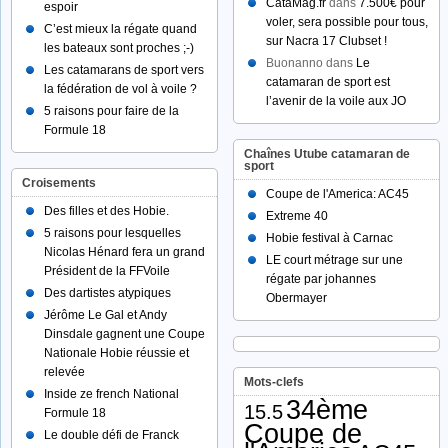
CataMag.fr
dans
7.500€ pour
espoir
voler, sera possible pour tous,
C’est mieux la régate quand
sur Nacra 17 Clubset !
les bateaux sont proches ;-)
Buonanno dans
Le
Les catamarans de sport vers
catamaran de sport est
la fédération de vol à voile ?
l’avenir de la voile aux JO
5 raisons pour faire de la
Formule 18
Chaînes Utube catamaran de
sport
Croisements
Coupe de l'America: AC45
Des filles et des Hobie.
Extreme 40
5 raisons pour lesquelles
Hobie festival à Carnac
Nicolas Hénard fera un grand
LE court métrage sur une
Président de la FFVoile
régate par johannes
Des dartistes atypiques
Obermayer
Jérôme Le Gal et Andy
Dinsdale gagnent une Coupe
Nationale Hobie réussie et
relevée
Mots-clefs
Inside ze french National
34ème
15.5
Formule 18
Coupe de
Le double défi de Franck