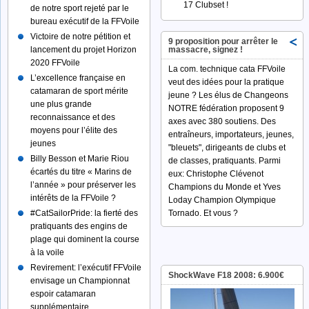
17 Clubset !
de notre sport rejeté par le
bureau exécutif de la FFVoile
Victoire de notre pétition et
9 proposition pour arrêter le
lancement du projet Horizon
massacre, signez !
2020 FFVoile
La com. technique cata FFVoile
L’excellence française en
veut des idées pour la pratique
catamaran de sport mérite
jeune ? Les élus de Changeons
une plus grande
NOTRE fédération proposent 9
reconnaissance et des
axes avec 380 soutiens. Des
moyens pour l’élite des
entraîneurs, importateurs, jeunes,
jeunes
"bleuets", dirigeants de clubs et
Billy Besson et Marie Riou
de classes, pratiquants. Parmi
écartés du titre « Marins de
eux: Christophe Clévenot
l’année » pour préserver les
Champions du Monde et Yves
intérêts de la FFVoile ?
Loday Champion Olympique
#‎CatSailorPride:‬ la fierté des
Tornado. Et vous ?
pratiquants des engins de
plage qui dominent la course
à la voile
Revirement: l’exécutif FFVoile
ShockWave F18 2008: 6.900€
envisage un Championnat
espoir catamaran
supplémentaire