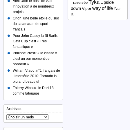
Alex Udin le boss de Sail
Tyka
Upside
Traversée
Innovation a de nombreux
way of life
down
Viper
Yvan
projets
B.
Orion, une belle étoile du sud
du catamaran de sport
français
Pour John Casey la St Barth.
Cata Cup c’est « Tres
fantastique »
Philippe Presti: « le classe A
c’est un pur moment de
bonheur »
William Viaud, n°1 français de
l’intersérie 2010: Tornado is
big and beautiful
Thierry Wibaux: le Dart 18
comme tatouage
Archives