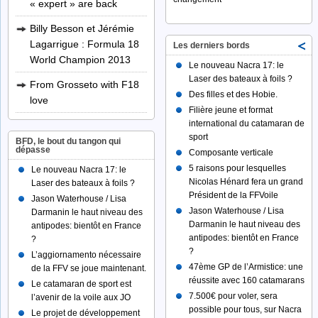
« expert » are back
Billy Besson et Jérémie
Lagarrigue : Formula 18
Les derniers bords
World Champion 2013
Le nouveau Nacra 17: le
Laser des bateaux à foils ?
From Grosseto with F18
Des filles et des Hobie.
love
Filière jeune et format
international du catamaran de
sport
BFD, le bout du tangon qui
dépasse
Composante verticale
5 raisons pour lesquelles
Le nouveau Nacra 17: le
Nicolas Hénard fera un grand
Laser des bateaux à foils ?
Président de la FFVoile
Jason Waterhouse / Lisa
Jason Waterhouse / Lisa
Darmanin le haut niveau des
Darmanin le haut niveau des
antipodes: bientôt en France
antipodes: bientôt en France
?
?
L’aggiornamento nécessaire
47ème GP de l’Armistice: une
de la FFV se joue maintenant.
réussite avec 160 catamarans
Le catamaran de sport est
7.500€ pour voler, sera
l’avenir de la voile aux JO
possible pour tous, sur Nacra
Le projet de développement