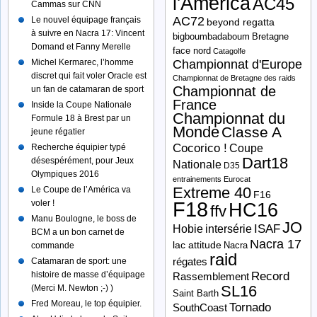
l'America
AC45
Cammas sur CNN
AC72
Le nouvel équipage français
beyond regatta
à suivre en Nacra 17: Vincent
bigboumbadaboum
Bretagne
Domand et Fanny Merelle
face nord
Catagolfe
Michel Kermarec, l’homme
Championnat d'Europe
discret qui fait voler Oracle est
Championnat de Bretagne des raids
Championnat de
un fan de catamaran de sport
France
Inside la Coupe Nationale
Championnat du
Formule 18 à Brest par un
Monde
Classe A
jeune régatier
Cocorico !
Recherche équipier typé
Coupe
Dart18
désespérément, pour Jeux
Nationale
D35
Olympiques 2016
entrainements
Eurocat
Extreme 40
Le Coupe de l’América va
F16
F18
voler !
HC16
ffv
Manu Boulogne, le boss de
JO
ISAF
Hobie
intersérie
BCM a un bon carnet de
Nacra 17
lac attitude
Nacra
commande
raid
Catamaran de sport: une
régates
histoire de masse d’équipage
Record
Rassemblement
SL16
(Merci M. Newton ;-) )
Saint Barth
Fred Moreau, le top équipier.
Tornado
SouthCoast