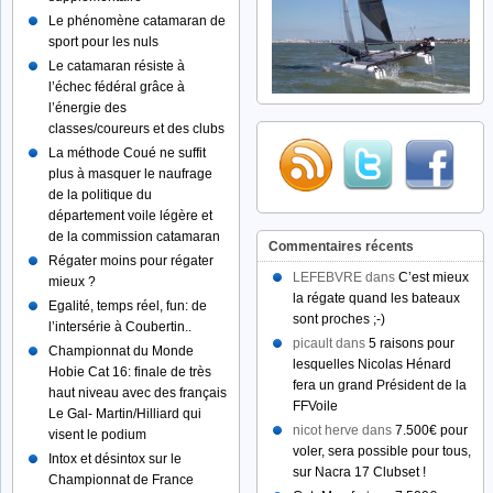
Le phénomène catamaran de
sport pour les nuls
Le catamaran résiste à
l’échec fédéral grâce à
l’énergie des
classes/coureurs et des clubs
La méthode Coué ne suffit
plus à masquer le naufrage
de la politique du
département voile légère et
de la commission catamaran
Commentaires récents
Régater moins pour régater
LEFEBVRE dans
C’est mieux
mieux ?
la régate quand les bateaux
Egalité, temps réel, fun: de
sont proches ;-)
l’intersérie à Coubertin..
picault dans
5 raisons pour
Championnat du Monde
lesquelles Nicolas Hénard
Hobie Cat 16: finale de très
fera un grand Président de la
haut niveau avec des français
FFVoile
Le Gal- Martin/Hilliard qui
nicot herve dans
7.500€ pour
visent le podium
voler, sera possible pour tous,
Intox et désintox sur le
sur Nacra 17 Clubset !
Championnat de France