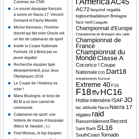
l'America
AC45
Cammas sur CNN
AC72
Le nouvel équipage français
beyond regatta
à suivre en Nacra 17: Vincent
bigboumbadaboum
Bretagne
Domand et Fanny Merelle
face nord
Catagolfe
Michel Kermarec, l’homme
Championnat d'Europe
discret qui fait voler Oracle est
Championnat de Bretagne des raids
Championnat de
un fan de catamaran de sport
France
Inside la Coupe Nationale
Championnat du
Formule 18 à Brest par un
Monde
Classe A
jeune régatier
Cocorico !
Recherche équipier typé
Coupe
Dart18
désespérément, pour Jeux
Nationale
D35
Olympiques 2016
entrainements
Eurocat
Extreme 40
Le Coupe de l’América va
F16
F18
voler !
HC16
ffv
Manu Boulogne, le boss de
JO
ISAF
Hobie
intersérie
BCM a un bon carnet de
Nacra 17
lac attitude
Nacra
commande
raid
Catamaran de sport: une
régates
histoire de masse d’équipage
Record
Rassemblement
SL16
(Merci M. Newton ;-) )
Saint Barth
Fred Moreau, le top équipier.
Tornado
SouthCoast