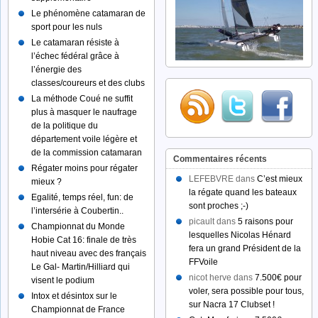
Le phénomène catamaran de
sport pour les nuls
Le catamaran résiste à
l’échec fédéral grâce à
l’énergie des
classes/coureurs et des clubs
La méthode Coué ne suffit
plus à masquer le naufrage
de la politique du
département voile légère et
de la commission catamaran
Commentaires récents
Régater moins pour régater
LEFEBVRE dans
C’est mieux
mieux ?
la régate quand les bateaux
Egalité, temps réel, fun: de
sont proches ;-)
l’intersérie à Coubertin..
picault dans
5 raisons pour
Championnat du Monde
lesquelles Nicolas Hénard
Hobie Cat 16: finale de très
fera un grand Président de la
haut niveau avec des français
FFVoile
Le Gal- Martin/Hilliard qui
nicot herve dans
7.500€ pour
visent le podium
voler, sera possible pour tous,
Intox et désintox sur le
sur Nacra 17 Clubset !
Championnat de France