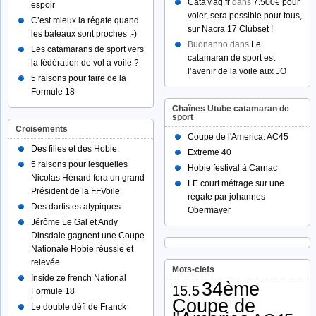
CataMag.fr
dans
7.500€ pour
espoir
voler, sera possible pour tous,
C’est mieux la régate quand
sur Nacra 17 Clubset !
les bateaux sont proches ;-)
Buonanno dans
Le
Les catamarans de sport vers
catamaran de sport est
la fédération de vol à voile ?
l’avenir de la voile aux JO
5 raisons pour faire de la
Formule 18
Chaînes Utube catamaran de
sport
Croisements
Coupe de l'America: AC45
Des filles et des Hobie.
Extreme 40
5 raisons pour lesquelles
Hobie festival à Carnac
Nicolas Hénard fera un grand
LE court métrage sur une
Président de la FFVoile
régate par johannes
Des dartistes atypiques
Obermayer
Jérôme Le Gal et Andy
Dinsdale gagnent une Coupe
Nationale Hobie réussie et
relevée
Mots-clefs
Inside ze french National
34ème
15.5
Formule 18
Coupe de
Le double défi de Franck