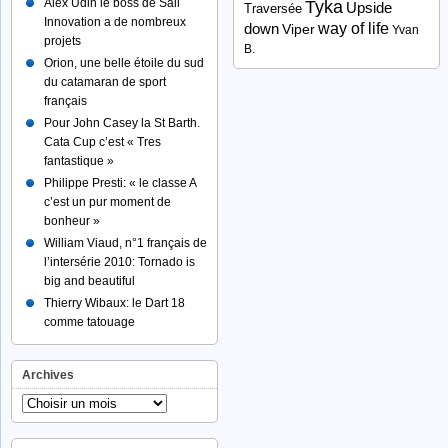
Alex Udin le boss de Sail
Tyka
Upside
Traversée
Innovation a de nombreux
way of life
down
Viper
Yvan
projets
B.
Orion, une belle étoile du sud
du catamaran de sport
français
Pour John Casey la St Barth.
Cata Cup c’est « Tres
fantastique »
Philippe Presti: « le classe A
c’est un pur moment de
bonheur »
William Viaud, n°1 français de
l’intersérie 2010: Tornado is
big and beautiful
Thierry Wibaux: le Dart 18
comme tatouage
Archives