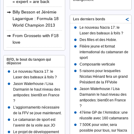
« expert » are back
Billy Besson et Jérémie
Lagarrigue : Formula 18
Les derniers bords
World Champion 2013
Le nouveau Nacra 17: le
Laser des bateaux à foils ?
From Grosseto with F18
Des filles et des Hobie.
love
Filière jeune et format
international du catamaran de
sport
BFD, le bout du tangon qui
dépasse
Composante verticale
5 raisons pour lesquelles
Le nouveau Nacra 17: le
Nicolas Hénard fera un grand
Laser des bateaux à foils ?
Président de la FFVoile
Jason Waterhouse / Lisa
Jason Waterhouse / Lisa
Darmanin le haut niveau des
Darmanin le haut niveau des
antipodes: bientôt en France
antipodes: bientôt en France
?
?
L’aggiornamento nécessaire
47ème GP de l’Armistice: une
de la FFV se joue maintenant.
réussite avec 160 catamarans
Le catamaran de sport est
7.500€ pour voler, sera
l’avenir de la voile aux JO
possible pour tous, sur Nacra
Le projet de développement