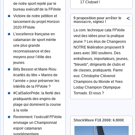
17 Clubset !
de notre sport rejeté par le
bureau exécutif de la FFVoile
Victoire de notre pétition et
9 proposition pour arrêter le
lancement du projet Horizon
massacre, signez !
2020 FFVoile
La com. technique cata FFVoile
L’excellence française en
veut des idées pour la pratique
catamaran de sport mérite
jeune ? Les élus de Changeons
une plus grande
NOTRE fédération proposent 9
reconnaissance et des
axes avec 380 soutiens. Des
moyens pour l’élite des
entraîneurs, importateurs, jeunes,
jeunes
"bleuets", dirigeants de clubs et
Billy Besson et Marie Riou
de classes, pratiquants. Parmi
écartés du titre « Marins de
eux: Christophe Clévenot
l’année » pour préserver les
Champions du Monde et Yves
intérêts de la FFVoile ?
Loday Champion Olympique
#‎CatSailorPride:‬ la fierté des
Tornado. Et vous ?
pratiquants des engins de
plage qui dominent la course
à la voile
Revirement: l’exécutif FFVoile
ShockWave F18 2008: 6.900€
envisage un Championnat
espoir catamaran
supplémentaire