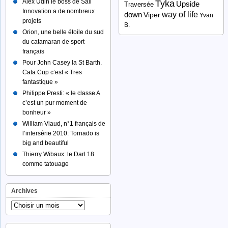
Alex Udin le boss de Sail
Tyka
Upside
Traversée
Innovation a de nombreux
way of life
down
Viper
Yvan
projets
B.
Orion, une belle étoile du sud
du catamaran de sport
français
Pour John Casey la St Barth.
Cata Cup c’est « Tres
fantastique »
Philippe Presti: « le classe A
c’est un pur moment de
bonheur »
William Viaud, n°1 français de
l’intersérie 2010: Tornado is
big and beautiful
Thierry Wibaux: le Dart 18
comme tatouage
Archives