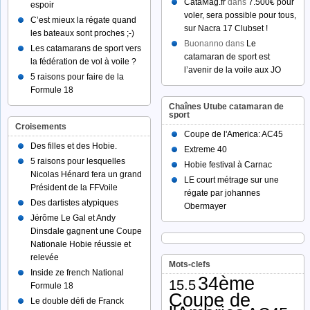
CataMag.fr
dans
7.500€ pour
espoir
voler, sera possible pour tous,
C’est mieux la régate quand
sur Nacra 17 Clubset !
les bateaux sont proches ;-)
Buonanno dans
Le
Les catamarans de sport vers
catamaran de sport est
la fédération de vol à voile ?
l’avenir de la voile aux JO
5 raisons pour faire de la
Formule 18
Chaînes Utube catamaran de
sport
Croisements
Coupe de l'America: AC45
Des filles et des Hobie.
Extreme 40
5 raisons pour lesquelles
Hobie festival à Carnac
Nicolas Hénard fera un grand
LE court métrage sur une
Président de la FFVoile
régate par johannes
Des dartistes atypiques
Obermayer
Jérôme Le Gal et Andy
Dinsdale gagnent une Coupe
Nationale Hobie réussie et
relevée
Mots-clefs
Inside ze french National
34ème
15.5
Formule 18
Coupe de
Le double défi de Franck