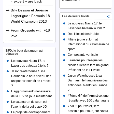
« expert » are back
Billy Besson et Jérémie
Lagarrigue : Formula 18
Les derniers bords
World Champion 2013
Le nouveau Nacra 17: le
Laser des bateaux à foils ?
From Grosseto with F18
Des filles et des Hobie.
love
Filière jeune et format
international du catamaran de
sport
BFD, le bout du tangon qui
dépasse
Composante verticale
5 raisons pour lesquelles
Le nouveau Nacra 17: le
Nicolas Hénard fera un grand
Laser des bateaux à foils ?
Président de la FFVoile
Jason Waterhouse / Lisa
Jason Waterhouse / Lisa
Darmanin le haut niveau des
Darmanin le haut niveau des
antipodes: bientôt en France
antipodes: bientôt en France
?
?
L’aggiornamento nécessaire
47ème GP de l’Armistice: une
de la FFV se joue maintenant.
réussite avec 160 catamarans
Le catamaran de sport est
7.500€ pour voler, sera
l’avenir de la voile aux JO
possible pour tous, sur Nacra
Le projet de développement