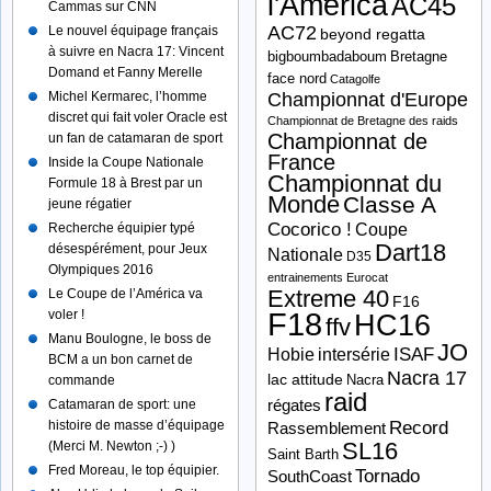
l'America
AC45
Cammas sur CNN
AC72
Le nouvel équipage français
beyond regatta
à suivre en Nacra 17: Vincent
bigboumbadaboum
Bretagne
Domand et Fanny Merelle
face nord
Catagolfe
Michel Kermarec, l’homme
Championnat d'Europe
discret qui fait voler Oracle est
Championnat de Bretagne des raids
Championnat de
un fan de catamaran de sport
France
Inside la Coupe Nationale
Championnat du
Formule 18 à Brest par un
Monde
Classe A
jeune régatier
Cocorico !
Recherche équipier typé
Coupe
Dart18
désespérément, pour Jeux
Nationale
D35
Olympiques 2016
entrainements
Eurocat
Extreme 40
Le Coupe de l’América va
F16
F18
voler !
HC16
ffv
Manu Boulogne, le boss de
JO
ISAF
Hobie
intersérie
BCM a un bon carnet de
Nacra 17
lac attitude
Nacra
commande
raid
Catamaran de sport: une
régates
histoire de masse d’équipage
Record
Rassemblement
SL16
(Merci M. Newton ;-) )
Saint Barth
Fred Moreau, le top équipier.
Tornado
SouthCoast